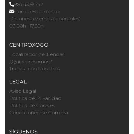
986 609 742
Correo Electrónico
De lunes a viernes (laborables)
09.00h · 17.30h
CENTROXOGO
Localizador de Tiendas
¿Quienes Somos?
Trabaja con Nosotros
LEGAL
Aviso Legal
Política de Privacidad
Política de Cookies
Condiciones de Compra
SÍGUENOS