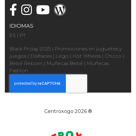
IDIOMAS
ES
|
PT
Black Friday 2025
|
Promociones en juguetes y
juegos
|
Disfraces
|
Lego
|
Hot Wheels
|
Chicco
|
Bebé Reborn
|
Muñecas Bebé
|
Muñecas
Fashion
Centroxogo 2026 ®