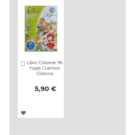
FAVORITOS
FAVORITOS
Libro Colorear 96
Añadir
hojas Cuentos
Clásicos
5,90 €
AGREGAR
A
LOS