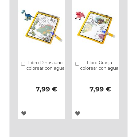
Libro Dinosaurio
Libro Granja
Añadir
Añadir
colorear con agua
colorear con agua
7,99 €
7,99 €
AGREGAR
AGREGAR
A
A
LOS
LOS