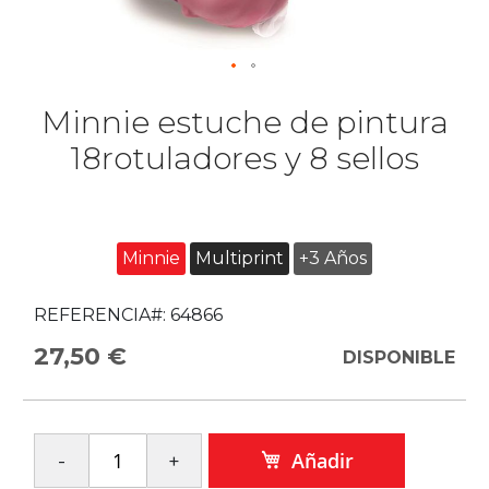
Minnie estuche de pintura
18rotuladores y 8 sellos
Minnie
Multiprint
+3 Años
REFERENCIA#:
64866
27,50 €
DISPONIBLE
Añadir