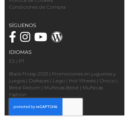
Política de Cookies
Condiciones de Compra
SÍGUENOS
IDIOMAS
ES
|
PT
Black Friday 2025
|
Promociones en juguetes y
juegos
|
Disfraces
|
Lego
|
Hot Wheels
|
Chicco
|
Bebé Reborn
|
Muñecas Bebé
|
Muñecas
Fashion