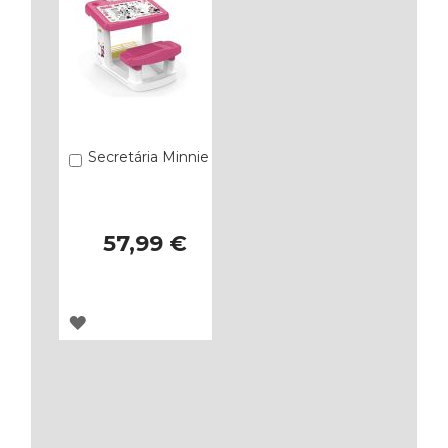
Secretária Minnie
Añadir
57,99 €
AGREGAR
A
LOS
FAVORITOS