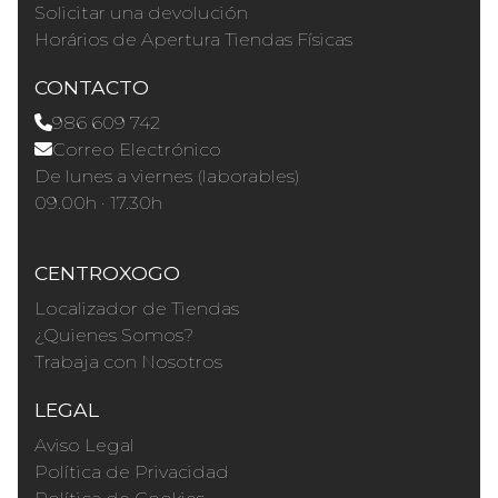
Solicitar una devolución
Horários de Apertura Tiendas Físicas
CONTACTO
986 609 742
Correo Electrónico
De lunes a viernes (laborables)
09.00h · 17.30h
CENTROXOGO
Localizador de Tiendas
¿Quienes Somos?
Trabaja con Nosotros
LEGAL
Aviso Legal
Política de Privacidad