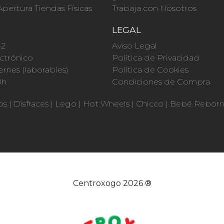
Apertura Tiendas Físicas
Trabaja con Nosotros
O
LEGAL
42
Aviso Legal
ctrónico
Política de Privacidad
ernes (laborables)
Política de Cookies
0h
Condiciones de Compra
os
|
Disfraces
|
Lego
|
Hot Wheels
|
Chicco
|
Bebé Rebor
Centroxogo 2026 ®