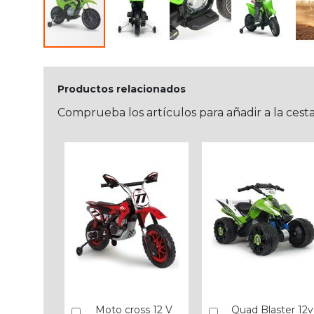
Productos relacionados
Comprueba los artículos para añadir a la cest
Moto cross 12 V
Quad Blaster 12v
Añadir
Añadir