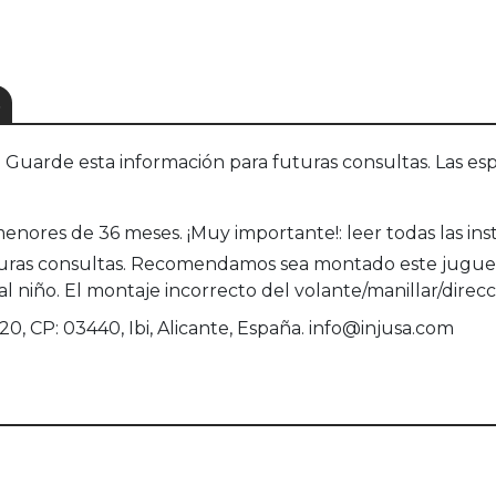
S
uarde esta información para futuras consultas. Las esp
enores de 36 meses. ¡Muy importante!: leer todas las inst
uturas consultas. Recomendamos sea montado este juguet
l niño. El montaje incorrecto del volante/manillar/direcc
20, CP: 03440, Ibi, Alicante, España. info@injusa.com