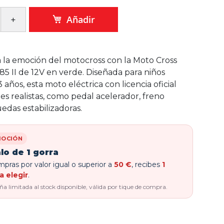
Añadir
la emoción del motocross con la Moto Cross
85 II de 12V en verde. Diseñada para niños
años, esta moto eléctrica con licencia oficial
es realistas, como pedal acelerador, freno
uedas estabilizadoras.
OCIÓN
lo de 1 gorra
pras por valor igual o superior a
50 €
, recibes
1
a elegir
.
 limitada al stock disponible, válida por tique de compra.