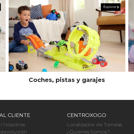
Coches, pistas y garajes
AL CLIENTE
CENTROXOGO
n Nosotros
Localizador de Tiendas
a devolución
¿Quienes Somos?