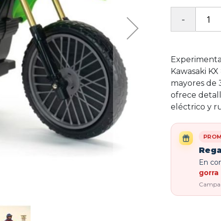
Experimenta 
Kawasaki KX 
mayores de 3 
ofrece detall
eléctrico y r
PROM
Rega
En com
gorra 
Campaña