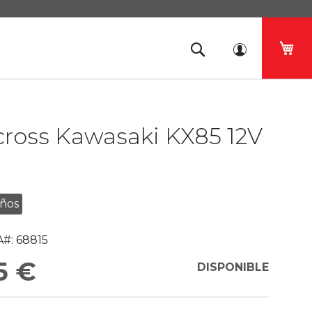
Mi 
cross Kawasaki KX85 12V
o
Años
#:
68815
5 €
DISPONIBLE