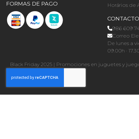
FORMAS DE PAGO
Horários de 
CONTACT
986 609 7
Correo Ele
De lunes a vi
09.00h · 17.3
Black Friday 2025
|
Promociones en juguetes y jueg