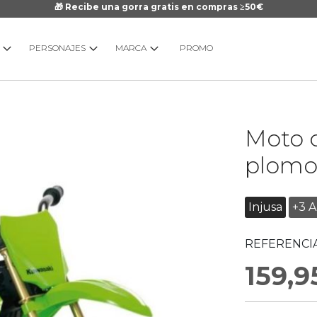
🎁 Recibe una gorra gratis en compras ≥50€
PERSONAJES
MARCA
PROMO
Saltar
Moto 
al
comienzo
plom
de
la
galería
Injusa
+3 
de
imágenes
REFERENCIA
159,9