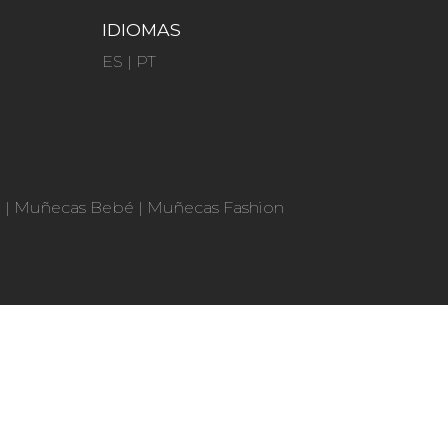
IDIOMAS
ES
|
PT
n
|
Muñecas Bebé
|
Muñecas Fashion