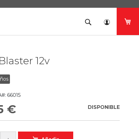
Mi 
laster 12v
Años
#:
66015
5 €
DISPONIBLE