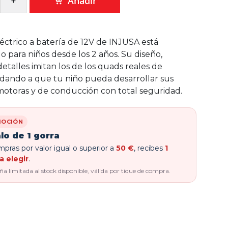
Añadir
éctrico a batería de 12V de INJUSA está
para niños desde los 2 años. Su diseño,
etalles imitan los de los quads reales de
udando a que tu niño pueda desarrollar sus
motoras y de conducción con total seguridad.
OCIÓN
lo de 1 gorra
pras por valor igual o superior a
50 €
, recibes
1
a elegir
.
 limitada al stock disponible, válida por tique de compra.