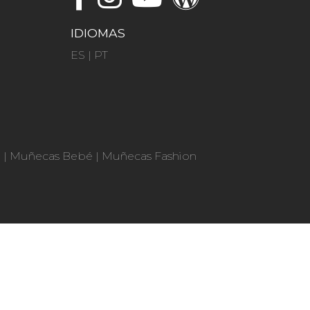
IDIOMAS
ES
|
PT
n
|
Muñecas Bebé
|
Muñecas Fashion