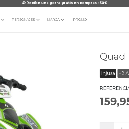
🎁 Recibe una gorra gratis en compras ≥50€
PERSONAJES
MARCA
PROMO
Saltar
Quad B
al
comienzo
de
Injusa
+2 
la
galería
REFERENCIA
de
imágenes
159,9