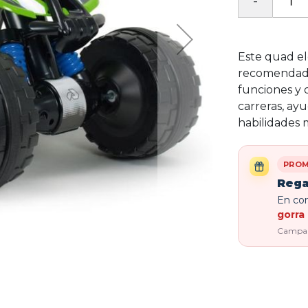
Este quad el
recomendado 
funciones y d
carreras, ay
habilidades 
PROM
Rega
En com
gorra 
Campaña