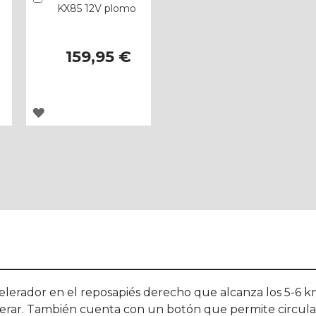
KX85 12V plomo
159,95 €
AGREGAR
A
LOS
FAVORITOS
celerador en el reposapiés derecho que alcanza los 5-6 km
lerar. También cuenta con un botón que permite circula