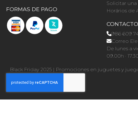
Solicitar un
FORMAS DE PAGO
Horários de 
CONTACT
986 609 7
Correo Ele
De lunes a vi
09.00h · 17.3
Black Friday 2025
|
Promociones en juguetes y jueg