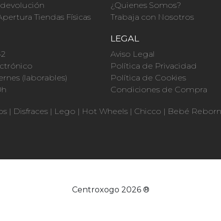
a devolución
¿Quienes Somos?
Apertura Tiendas Físicas
Trabaja con Nosotros
O
LEGAL
42
Aviso Legal
ctrónico
Política de Privacidad
ernes (laborables)
Política de Cookies
0h
Condiciones de Compra
os
|
Disfraces
|
Lego
|
Hot Wheels
|
Chicco
|
Bebé Rebor
Centroxogo 2026 ®