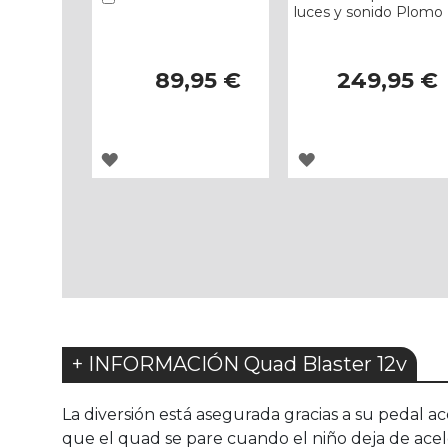
luces y sonido Plomo
89,95 €
249,95 €
AGREGAR
AGREGAR
A
A
LOS
LOS
FAVORITOS
FAVORITOS
+ INFORMACIÓN Quad Blaster 12v
La diversión está asegurada gracias a su pedal a
que el quad se pare cuando el niño deja de ace