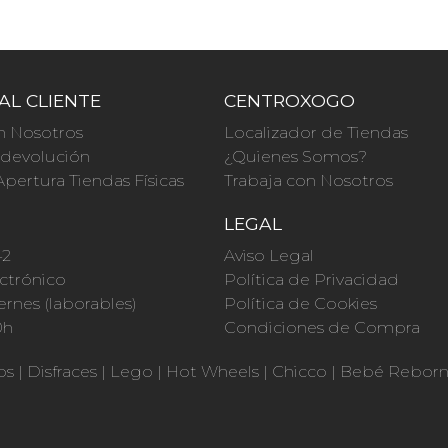
AL CLIENTE
CENTROXOGO
n Nosotros
Localizador de Tiendas
a devolución
¿Quienes Somos?
Apertura Tiendas Físicas
Trabaja con Nosotros
O
LEGAL
42
Aviso Legal
ctrónico
Política de Privacidad
ernes (laborables)
Política de Cookies
0h
Condiciones de Compra
os
|
Disfraces
|
Lego
|
Hot Wheels
|
Chicco
|
Bebé Rebor