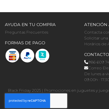
AYUDA EN TU COMPRA
ATENCIÓN 
Preguntas Frecuentes
Contacta co
Solicitar un
FORMAS DE PAGO
Horários de 
CONTACT
986 609 7
Correo Ele
De lunes a vi
09.00h · 17.3
Black Friday 2025
|
Promociones en juguetes y jueg