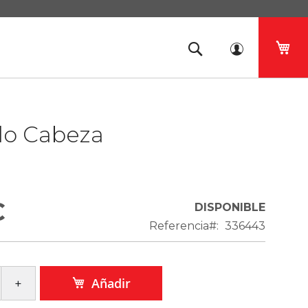
Mi 
lo Cabeza
€
DISPONIBLE
Referencia
336443
Añadir