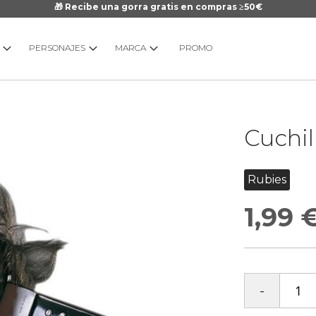
🎁 Recibe una gorra gratis en compras ≥50€
PERSONAJES
MARCA
PROMO
Saltar
Cuchil
al
comienzo
de
Rubies
la
galería
1,99 
de
imágenes