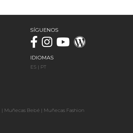
SÍGUENOS
IDIOMAS
ES
|
PT
n
|
Muñecas Bebé
|
Muñecas Fashion