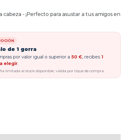
la cabeza - ¡Perfecto para asustar a tus amigos en
OCIÓN
lo de 1 gorra
pras por valor igual o superior a
50 €
, recibes
1
a elegir
.
 limitada al stock disponible, válida por tique de compra.