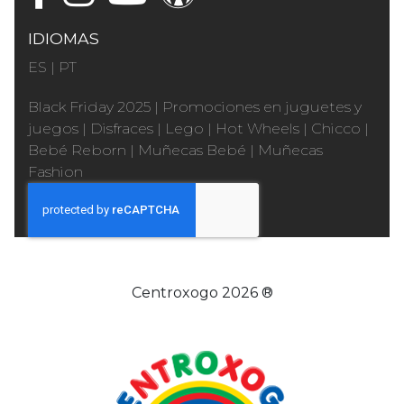
IDIOMAS
ES
|
PT
Black Friday 2025
|
Promociones en juguetes y
juegos
|
Disfraces
|
Lego
|
Hot Wheels
|
Chicco
|
Bebé Reborn
|
Muñecas Bebé
|
Muñecas
Fashion
Centroxogo 2026 ®