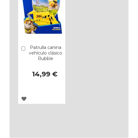
Patrulla canina
Añadir
vehículo clásico
Rubble
14,99 €
AGREGAR
A
LOS
FAVORITOS