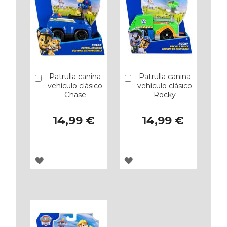
Patrulla canina
Patrulla canina
Añadir
Añadir
vehículo clásico
vehículo clásico
Chase
Rocky
14,99 €
14,99 €
AGREGAR
AGREGAR
A
A
LOS
LOS
FAVORITOS
FAVORITOS