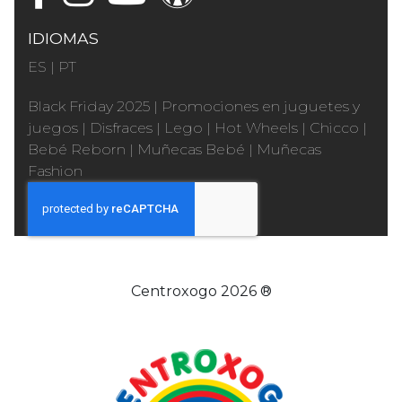
IDIOMAS
ES
|
PT
Black Friday 2025
|
Promociones en juguetes y
juegos
|
Disfraces
|
Lego
|
Hot Wheels
|
Chicco
|
Bebé Reborn
|
Muñecas Bebé
|
Muñecas
Fashion
Centroxogo 2026 ®