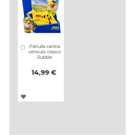
Patrulla canina
Añadir
vehículo clásico
Rubble
14,99 €
AGREGAR
A
LOS
FAVORITOS