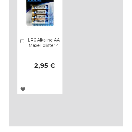
LR6 Alkaline AA
Añadir
Maxell blister 4
2,95 €
AGREGAR
A
LOS
FAVORITOS