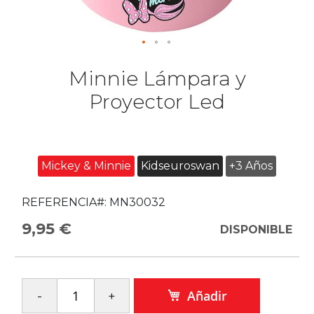
Minnie Lámpara y
Proyector Led
Mickey & Minnie
Kidseuroswan
+3 Años
REFERENCIA#:
MN30032
9,95 €
DISPONIBLE
Añadir