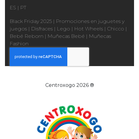
ES
|
PT
Black Friday 2025
|
Promociones en juguetes y
juegos
|
Disfraces
|
Lego
|
Hot Wheels
|
Chicco
|
Bebé Reborn
|
Muñecas Bebé
|
Muñecas
Fashion
Centroxogo 2026 ®