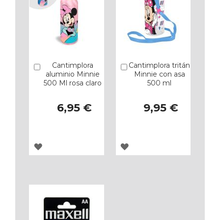
Cantimplora
Cantimplora tritán
Añadir
Añadir
aluminio Minnie
Minnie con asa
500 Ml rosa claro
500 ml
6,95 €
9,95 €
AGREGAR
AGREGAR
A
A
LOS
LOS
FAVORITOS
FAVORITOS