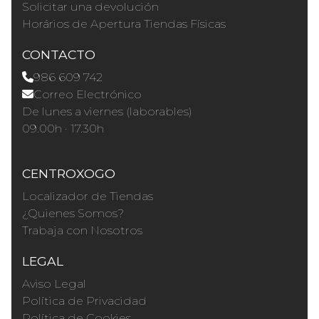
Solicitar una devolución
Horários de Apertura Tiendas Físicas
CONTACTO
986 609 742
Correo Electrónico
De lunes a viernes (laborables)
09.00h · 17.30h
CENTROXOGO
Localizador de Tiendas
¿Quienes Somos?
Trabaja con Nosotros
LEGAL
Aviso Legal
Política de Privacidad
Política de Cookies