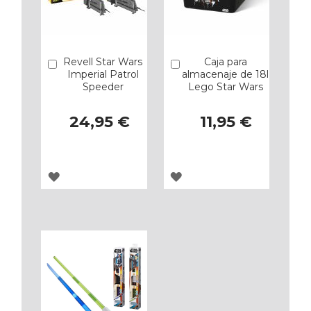
Revell Star Wars
Caja para
Añadir
Añadir
Imperial Patrol
almacenaje de 18l
Speeder
Lego Star Wars
24,95 €
11,95 €
AGREGAR
AGREGAR
A
A
LOS
LOS
FAVORITOS
FAVORITOS