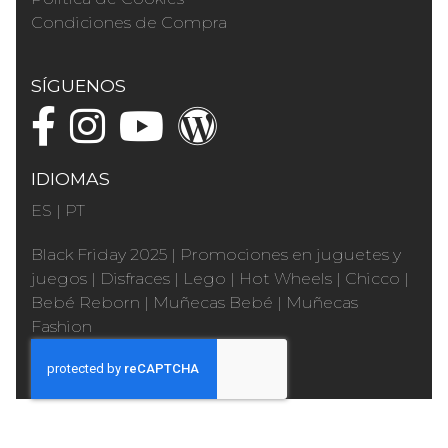
Condiciones de Compra
SÍGUENOS
IDIOMAS
ES
|
PT
Black Friday 2025
|
Promociones en juguetes y
juegos
|
Disfraces
|
Lego
|
Hot Wheels
|
Chicco
|
Bebé Reborn
|
Muñecas Bebé
|
Muñecas
Fashion