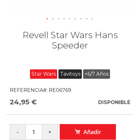
Revell Star Wars Hans
Speeder
Star Wars
Tavitoys
+6/7 Años
REFERENCIA#:
RE06769
24,95 €
DISPONIBLE
Añadir