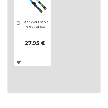
Star Wars sable
Añadir
electrónico
27,95 €
AGREGAR
A
LOS
FAVORITOS