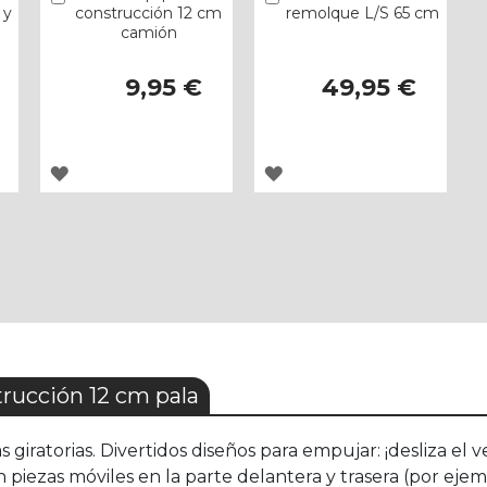
 y
construcción 12 cm
remolque L/S 65 cm
camión
9,95 €
49,95 €
AGREGAR
AGREGAR
A
A
LOS
LOS
FAVORITOS
FAVORITOS
ucción 12 cm pala
giratorias. Divertidos diseños para empujar: ¡desliza el
piezas móviles en la parte delantera y trasera (por ejem