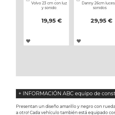
Volvo 23 cm con luz
Danny 26cm luces
y sonido
sonidos
19,95 €
29,95 €
AGREGAR
AGREGAR
A
A
LOS
LOS
FAVORITOS
FAVORITOS
+ INFORMACIÓN ABC equipo de constr
Presentan un diseño amarillo y negro con ruedas 
a otro! Cada vehículo también está equipado con 