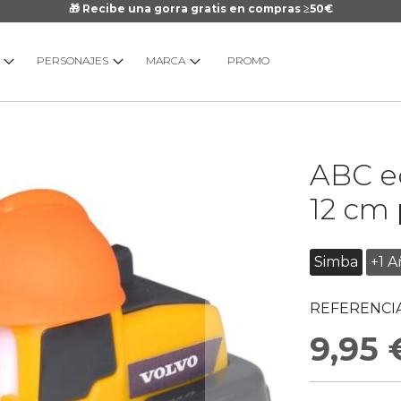
🎁 Recibe una gorra gratis en compras ≥50€
PERSONAJES
MARCA
PROMO
Saltar
ABC e
al
comienzo
12 cm 
de
la
galería
Simba
+1 A
de
imágenes
REFERENCIA
9,95 