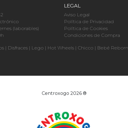
O
LEGAL
42
Aviso Legal
ctrónico
Política de Privacidad
ernes (laborables)
Política de Cookies
0h
Condiciones de Compra
os
|
Disfraces
|
Lego
|
Hot Wheels
|
Chicco
|
Bebé Rebor
Centroxogo 2026 ®