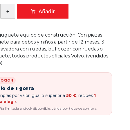
Añadir
juguete equipo de construcción. Con piezas
ete para bebés y niños a partir de 12 meses. 3
avadora con ruedas, bulldozer con ruedas o
ete, todos productos oficiales Volvo. (vendidos
).
OCIÓN
lo de 1 gorra
pras por valor igual o superior a
50 €
, recibes
1
a elegir
.
 limitada al stock disponible, válida por tique de compra.