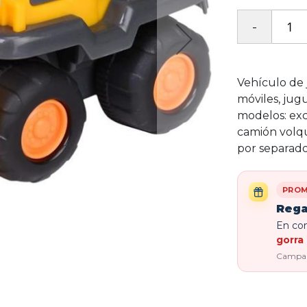
Vehículo de 
móviles, jugu
modelos: exc
camión volqu
por separado
PROM
Rega
En com
gorra 
Campaña