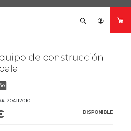
Mi 
quipo de construcción
pala
ño
#:
204112010
€
DISPONIBLE