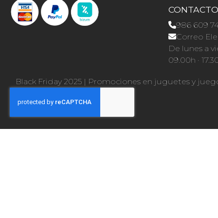
CONTACT
986 609 7
Correo Ele
De lunes a vi
09.00h · 17.3
Black Friday 2025
|
Promociones en juguetes y jueg