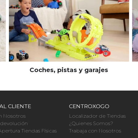
Coches, pistas y garajes
AL CLIENTE
CENTROXOGO
n Nosotros
Localizador de Tiendas
a devolución
¿Quienes Somos?
Apertura Tiendas Físicas
Trabaja con Nosotros