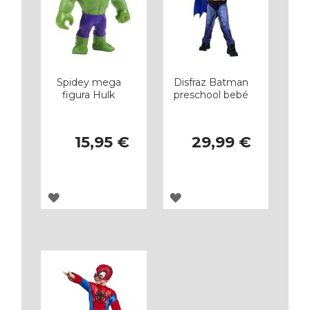
Spidey mega
Disfraz Batman
figura Hulk
preschool bebé
15,95 €
29,99 €
AGREGAR
AGREGAR
A
A
LOS
LOS
FAVORITOS
FAVORITOS