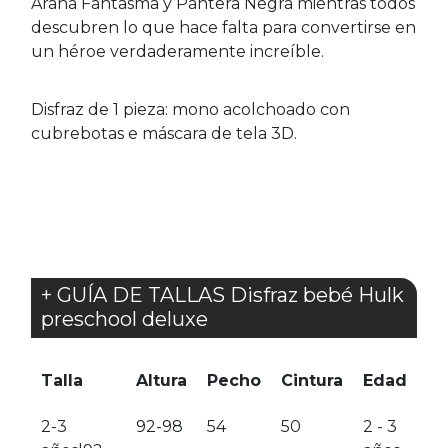
Araña Fantasma y Pantera Negra mientras todos
descubren lo que hace falta para convertirse en
un héroe verdaderamente increíble.
Disfraz de 1 pieza: mono acolchoado con
cubrebotas e máscara de tela 3D.
+ GUÍA DE TALLAS Disfraz bebé Hulk
preschool deluxe
Talla
Altura
Pecho
Cintura
Edad
2-3
92-98
54
50
2 - 3