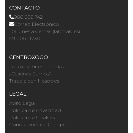
CONTACTO
986 609 742
Correo Electrónico
De lunes a viernes (laborables)
09.00h · 17.30h
CENTROXOGO
Localizador de Tiendas
¿Quienes Somos?
Trabaja con Nosotros
LEGAL
Aviso Legal
Política de Privacidad
Política de Cookies
Condiciones de Compra