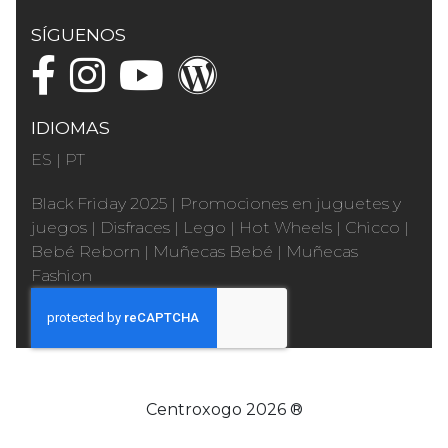
SÍGUENOS
IDIOMAS
ES
|
PT
Black Friday 2025
|
Promociones en juguetes y
juegos
|
Disfraces
|
Lego
|
Hot Wheels
|
Chicco
|
Bebé Reborn
|
Muñecas Bebé
|
Muñecas
Fashion
Centroxogo 2026 ®