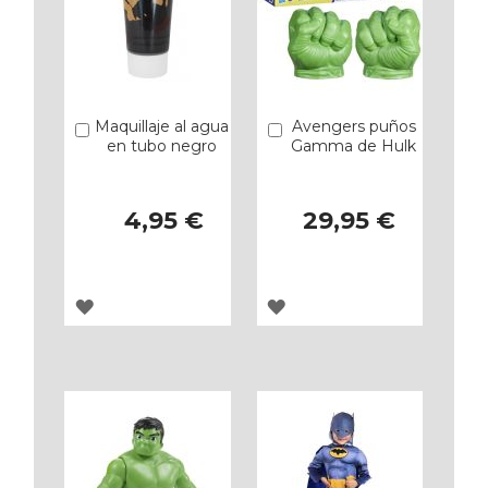
Maquillaje al agua
Avengers puños
Añadir
Añadir
en tubo negro
Gamma de Hulk
4,95 €
29,95 €
AGREGAR
AGREGAR
A
A
LOS
LOS
FAVORITOS
FAVORITOS