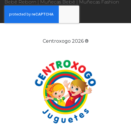
Bebé Reborn
|
Muñecas Bebé
|
Muñecas Fashion
Centroxogo 2026 ®