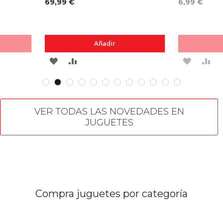
69,99 €
6,99 €
Añadir
AGREGAR
AÑADIR
AGREG
AÑ
A
PARA
A
PA
LOS
COMPARAR
LOS
CO
VER TODAS LAS NOVEDADES EN
FAVORITOS
FAVORI
JUGUETES
Compra juguetes por categoría