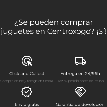
¿Se pueden comprar
juguetes en Centroxogo? ¡Sí!
ads_click
local_shipping
Click and Collect
Entrega en 24/96h
Compra online y recoge en tienda
Haz tu pedido antes de las 15h
verified
handshake
Envío gratis
Garantía de devolución