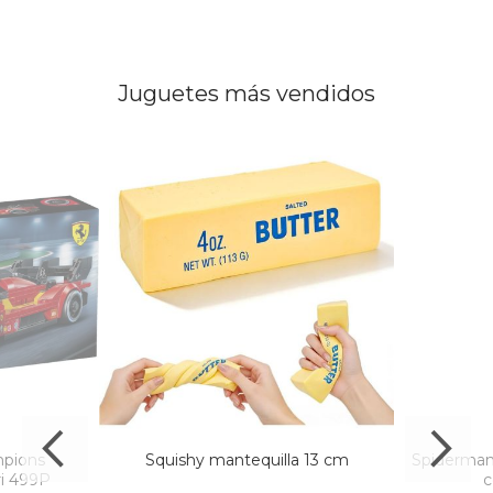
Juguetes más vendidos
pions
Squishy mantequilla 13 cm
Spiderman 
ri 499P
c