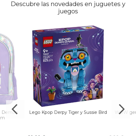
Descubre las novedades en juguetes y
juegos
op Demon
Lego Kpop Derpy Tiger y Sussie Bird
WOW gene
1cm