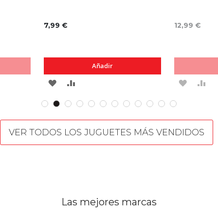
7,99 €
12,99 €
Añadir
AGREGAR
AÑADIR
AGREG
AÑ
A
PARA
A
PA
LOS
COMPARAR
LOS
CO
VER TODOS LOS JUGUETES MÁS VENDIDOS
FAVORITOS
FAVORI
Las mejores marcas