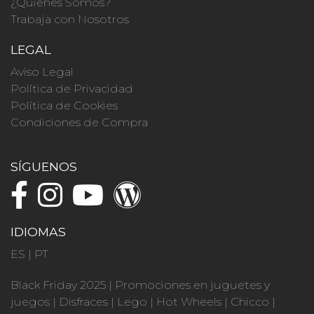
¿Quienes Somos?
Trabaja con Nosotros
LEGAL
Aviso Legal
Política de Privacidad
Política de Cookies
Condiciones de Compra
SÍGUENOS
IDIOMAS
ES
|
PT
Black Friday 2025
|
Promociones en juguetes y
juegos
|
Disfraces
|
Lego
|
Hot Wheels
|
Chicco
|