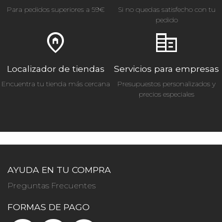
Para pedidos superiores a 59€
Si no quedas satisfecho con tu
pedido
home_pin
corporate_fare
Localizador de tiendas
Servicios para empresas
Encuentra tu tienda más cercana
Presupuestos personalizados y
precios especiales
AYUDA EN TU COMPRA
Preguntas Frecuentes
FORMAS DE PAGO