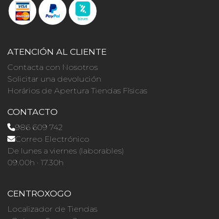
ATENCIÓN AL CLIENTE
Contacta con Nosotros
Solicitar una devolución
Horários de Apertura Tiendas Físicas
CONTACTO
986 609 742
Correo Electrónico
De lunes a viernes (laborables)
09.00h · 17.30h
CENTROXOGO
Localizador de Tiendas