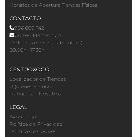
Horários de Apertura Tiendas Físicas
CONTACTO
986 609 742
Correo Electrónico
De lunes a viernes (laborables)
09.00h · 17.30h
CENTROXOGO
Localizador de Tiendas
¿Quienes Somos?
Trabaja con Nosotros
LEGAL
Aviso Legal
Política de Privacidad
Política de Cookies