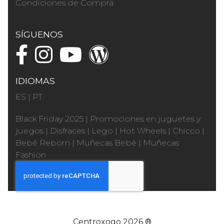
Condiciones de Compra
SÍGUENOS
IDIOMAS
ES
|
PT
Black Friday 2025
|
Promociones en juguetes y
juegos
|
Disfraces
|
Lego
|
Hot Wheels
|
Chicco
|
Bebé Reborn
|
Muñecas Bebé
|
Muñecas
Fashion
Centroxogo 2026 ®