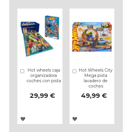
Hot wheels caja
Hot Wheels City
Añadir
Añadir
organizadora
Mega pista
coches con pista
lavadero de
coches
29,99 €
49,99 €
AGREGAR
AGREGAR
A
A