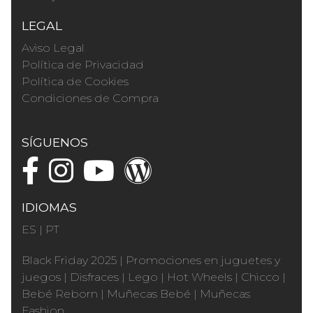
LEGAL
Aviso Legal
Política de Privacidad
Política de Cookies
Condiciones de Compra
SÍGUENOS
IDIOMAS
ES
|
PT
Black Friday 2025
|
Promociones en juguetes y
juegos
|
Disfraces
|
Lego
|
Hot Wheels
|
Chicco
|
Bebé Reborn
|
Muñecas Bebé
|
Muñecas
Fashion