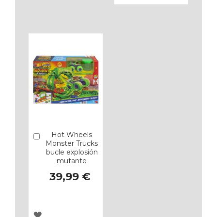
A
A
LOS
LOS
FAVORITOS
FAVORITOS
Hot Wheels
Añadir
Monster Trucks
bucle explosión
mutante
39,99 €
AGREGAR