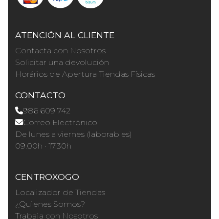
ATENCIÓN AL CLIENTE
Contacta con Nosotros
Solicitar una devolución
Horários de Apertura Tiendas Físicas
CONTACTO
986 609 742
Correo Electrónico
De lunes a viernes (laborables)
09.00h · 17.30h
CENTROXOGO
Localizador de Tiendas
¿Quienes Somos?
Trabaja con Nosotros