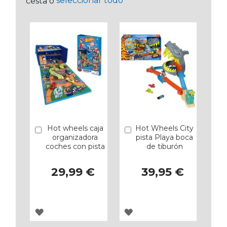
seleccionar todo
cesta o
Hot wheels caja
Hot Wheels City
Añadir
Añadir
organizadora
pista Playa boca
coches con pista
de tiburón
29,99 €
39,95 €
AGREGAR
AGREGAR