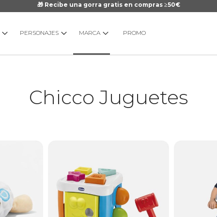
🎁 Recibe una gorra gratis en compras ≥50€
PERSONAJES
MARCA
PROMO
Chicco Juguetes