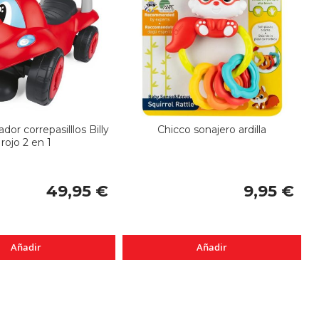
dor correpasilllos Billy
Chicco sonajero ardilla
rojo 2 en 1
49,95 €
9,95 €
Añadir
Añadir