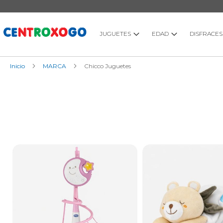
Ir
al
contenido
JUGUETES
EDAD
DISFRACES
Inicio
MARCA
Chicco Juguetes