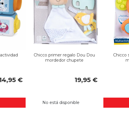
actividad
Chicco primer regalo Dou Dou
Chicco 
mordedor chupete
m
14,95 €
19,95 €
No está disponible