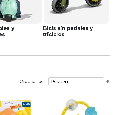
les y
Bicis sin pedales y
es
triciclos
Fij
Ordenar por
Di
De