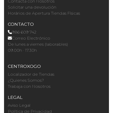
Contacta con Nosotros
Solicitar una devolución
Horários de Apertura Tiendas Físicas
CONTACTO
986 609 742
Correo Electrónico
De lunes a viernes (laborables)
09.00h · 17.30h
CENTROXOGO
Localizador de Tiendas
¿Quienes Somos?
Trabaja con Nosotros
LEGAL
Aviso Legal
Política de Privacidad