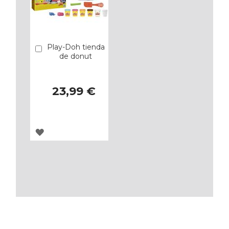
Play-Doh tienda
Añadir
de donut
23,99 €
AGREGAR
A
LOS
FAVORITOS