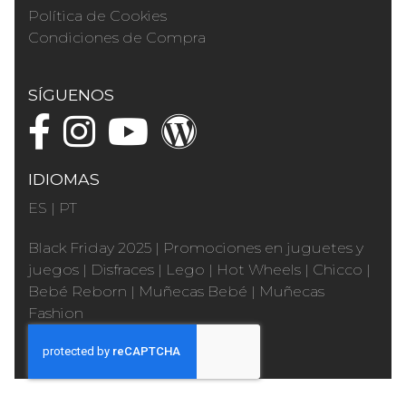
Política de Cookies
Condiciones de Compra
SÍGUENOS
IDIOMAS
ES
|
PT
Black Friday 2025
|
Promociones en juguetes y
juegos
|
Disfraces
|
Lego
|
Hot Wheels
|
Chicco
|
Bebé Reborn
|
Muñecas Bebé
|
Muñecas
Fashion