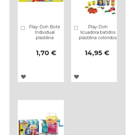
Play-Doh Bote
Play-Doh
Añadir
Añadir
Individual
licuadora batidos
plastilina
plastilina coloridos
1,70 €
14,95 €
AGREGAR
AGREGAR
A
A
LOS
LOS
FAVORITOS
FAVORITOS