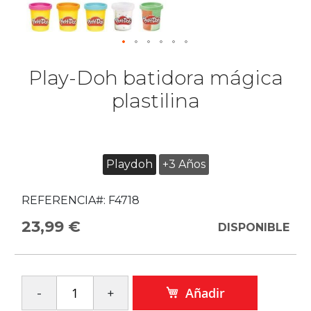
Play-Doh batidora mágica
plastilina
Playdoh
+3 Años
REFERENCIA#:
F4718
23,99 €
DISPONIBLE
Añadir