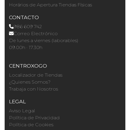
Horários de Apertura Tiendas Físicas
CONTACTO
986 609 742
Correo Electrónico
De lunes a viernes (laborables)
09.00h · 17.30h
CENTROXOGO
Localizador de Tiendas
¿Quienes Somos?
Trabaja con Nosotros
LEGAL
Aviso Legal
Política de Privacidad
Política de Cookies