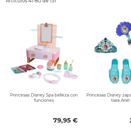
Artículos
41
-
80
de
131
Princesas Disney Spa belleza con
Princesas Disney zapa
funciones
tiara Ariel
79,95 €