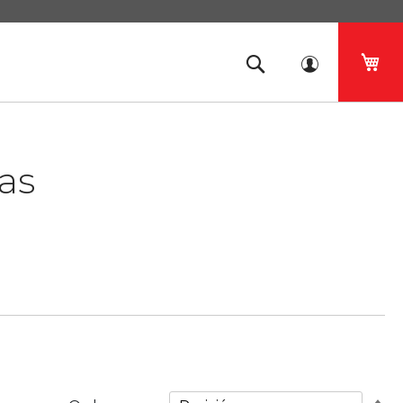
Mi 
as