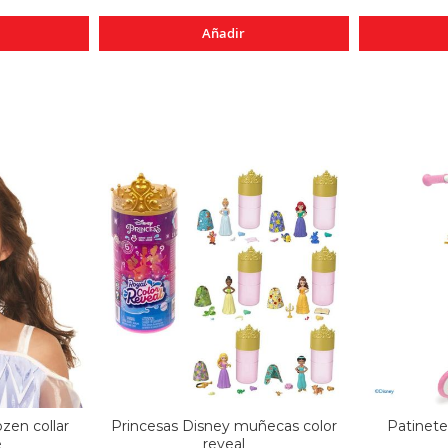
Añadir
zen collar
Princesas Disney muñecas color
Patinete
e
reveal