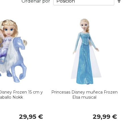
Fij
Ordenar por
Di
De
Disney Frozen 15 cm y
Princesas Disney muñeca Frozen
aballo Nokk
Elsa musical
29,95 €
29,99 €